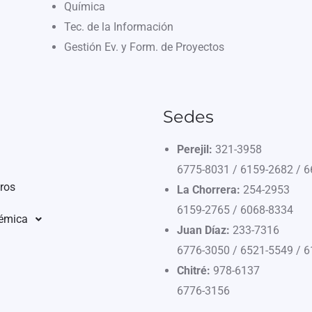
Química
Tec. de la Información
Gestión Ev. y Form. de Proyectos
Sedes
Perejil:
321-3958
6775-8031 / 6159-2682 / 
ros
La Chorrera:
254-2953
6159-2765 / 6068-8334
démica
Juan Díaz:
233-7316
6776-3050 / 6521-5549 / 
Chitré:
978-6137
6776-3156